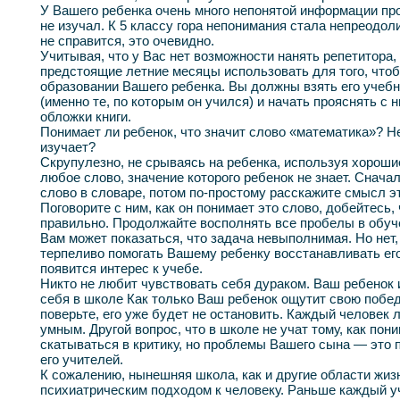
У Вашего ребенка очень много непонятой информации прос
не изучал. К 5 классу гора непонимания стала непреодол
не справится, это очевидно.
Учитывая, что у Вас нет возможности нанять репетитора,
предстоящие летние месяцы использовать для того, что
образовании Вашего ребенка. Вы должны взять его учебн
(именно те, по которым он учился) и начать прояснять с 
обложки книги.
Понимает ли ребенок, что значит слово «математика»? Не
изучает?
Скрупулезно, не срываясь на ребенка, используя хороши
любое слово, значение которого ребенок не знает. Снача
слово в словаре, потом по-простому расскажите смысл эт
Поговорите с ним, как он понимает это слово, добейтесь,
правильно. Продолжайте восполнять все пробелы в обуч
Вам может показаться, что задача невыполнимая. Но нет,
терпеливо помогать Вашему ребенку восстанавливать его
появится интерес к учебе.
Никто не любит чувствовать себя дураком. Ваш ребенок 
себя в школе Как только Ваш ребенок ощутит свою побе
поверьте, его уже будет не остановить. Каждый человек 
умным. Другой вопрос, что в школе не учат тому, как пон
скатываться в критику, но проблемы Вашего сына — это 
его учителей.
К сожалению, нынешняя школа, как и другие области жизн
психиатрическим подходом к человеку. Раньше каждый уч