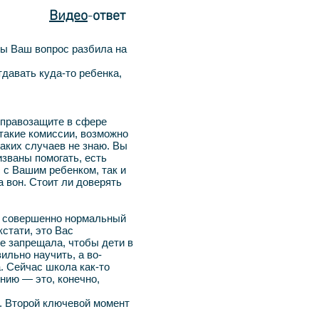
Видео
-
ответ
бы Ваш вопрос разбила на
давать куда-то ребенка,
 правозащите в сфере
 такие комиссии, возможно
таких случаев не знаю. Вы
изваны помогать, есть
с с Вашим ребенком, так и
а вон. Стоит ли доверять
к совершенно нормальный
стати, это Вас
е запрещала, чтобы дети в
ильно научить, а во-
. Сейчас школа как-то
ению — это, конечно,
. Второй ключевой момент