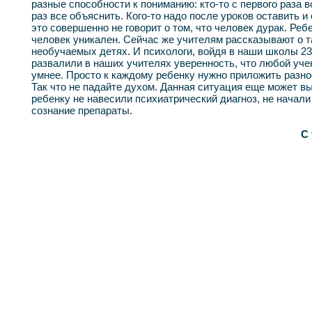
разные способности к пониманию: кто-то с первого раза в
раз все объяснить. Кого-то надо после уроков оставить и
это совершенно не говорит о том, что человек дурак. Реб
человек уникален. Сейчас же учителям рассказывают о 
необучаемых детях. И психологи, войдя в наши школы 23
развалили в наших учителях уверенность, что любой уче
умнее. Просто к каждому ребенку нужно приложить разно
Так что не падайте духом. Данная ситуация еще может в
ребенку не навесили психиатрический диагноз, не начал
сознание препараты.
С