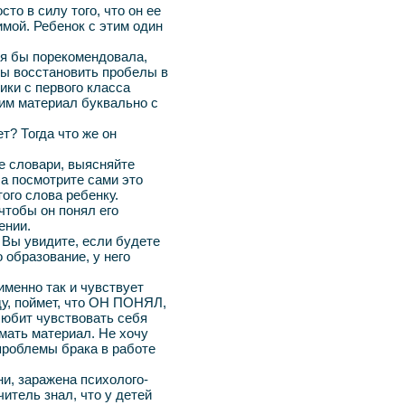
то в силу того, что он ее
имой. Ребенок с этим один
 я бы порекомендовала,
бы восстановить пробелы в
ики с первого класса
ним материал буквально с
т? Тогда что же он
е словари, выясняйте
ла посмотрите сами это
ого слова ребенку.
 чтобы он понял его
ении.
 Вы увидите, если будете
 образование, у него
именно так и чувствует
ду, поймет, что ОН ПОНЯЛ,
любит чувствовать себя
имать материал. Не хочу
проблемы брака в работе
и, заражена психолого-
итель знал, что у детей