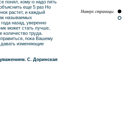
се понял, кому-о надо пять
 объяснить еще 5 раз Но
Наверх страницы
енок растет, и каждый
так называемых
 года назад, уверенно
ник может стать лучше,
е количество труда.
ыправиться, пока Вашему
и давать изменяющие
 уважением. С. Доринская