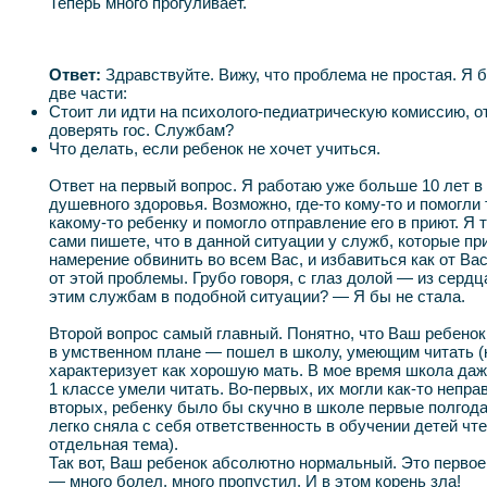
Теперь много прогуливает.
Ответ:
Здравствуйте. Вижу, что проблема не простая. Я 
две части:
Стоит ли идти на психолого-педиатрическую комиссию, от
доверять гос. Службам?
Что делать, если ребенок не хочет учиться.
Ответ на первый вопрос. Я работаю уже больше 10 лет в
душевного здоровья. Возможно, где-то кому-то и помогли
какому-то ребенку и помогло отправление его в приют. Я 
сами пишете, что в данной ситуации у служб, которые пр
намерение обвинить во всем Вас, и избавиться как от Ва
от этой проблемы. Грубо говоря, с глаз долой — из сердц
этим службам в подобной ситуации? — Я бы не стала.
Второй вопрос самый главный. Понятно, что Ваш ребено
в умственном плане — пошел в школу, умеющим читать (к
характеризует как хорошую мать. В мое время школа даж
1 классе умели читать. Во-первых, их могли как-то неправ
вторых, ребенку было бы скучно в школе первые полгода
легко сняла с себя ответственность в обучении детей чт
отдельная тема).
Так вот, Ваш ребенок абсолютно нормальный. Это первое
— много болел, много пропустил. И в этом корень зла!